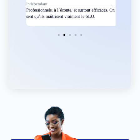
Indépendant
Directeur
bles en
Professionnels, à l’écoute, et surtout efficaces. On
Nous avions
ement
sent qu’ils maîtrisent vraiment le SEO.
Grâce à eux