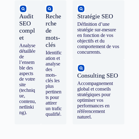
Audit
Reche
Stratégie SEO
SEO
rche
Définition d’une
compl
de
stratégie sur-mesure
en fonction de vos
et
mots-
objectifs et du
clés
Analyse
comportement de vos
détaillée
concurrents.
Identific
de
ation et
l’ensem
analyse
ble des
des
aspects
Consulting SEO
mots-
de votre
clés les
Accompagnement
site
plus
global et conseils
(techniq
pertinen
stratégiques pour
ue,
ts pour
optimiser vos
contenu,
attirer
performances en
netlinki
un trafic
référencement
ng).
qualifié.
naturel.