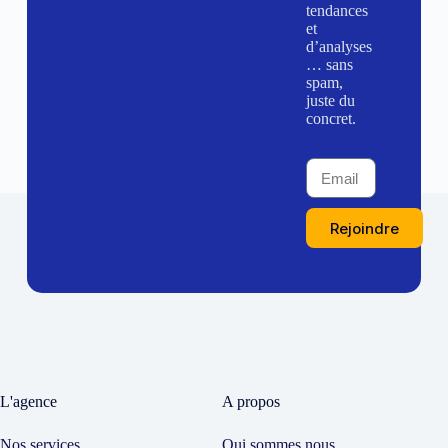
tendances
et
d’analyses
… sans
spam,
juste du
concret.
Rejoindre
L'agence
A propos
Nos services
Qui sommes nous