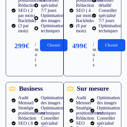
positionnement
Conseiller
positionnement
mensuel
Rédaction
spécialisé
Rédaction
détaillé
SEO ( 2
7/7 jours
SEO ( 4
Conseiller
par mois)
Optimisation
par mois)
spécialisé
Backlinks
des images
Backlinks
7/7 jours
(3 par
Optimisation
(8 par
Optimisation
mois)
techniques
mois)
techniques
299€
/
499€
/
Choisir
Choisir
m
m
o
o
i
i
s
s
Business
Sur mesure
Audit
Optimisation
Audit
Optimisation
Mensuel
des images
Mensuel
des images
Stratégie
Optimisation
Stratégie
Optimisation
positionnement
techniques
positionnement
techniques
Rédaction
Conseiller
Rédaction
Conseiller
SEO ( 8
spécialisé
SEO
spécialisé