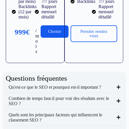
par mois)
7/7 jours
Backlinks
7/7 jours
Backlinks
Rapport
Rapport
(12 par
mensuel
mensuel
mois)
détaillé
détaillé
999€
/
Choisir
Prendre rendez
m
vous
o
i
s
Questions fréquentes
Qu'est-ce que le SEO et pourquoi est-il important ?
Combien de temps faut-il pour voir des résultats avec le
SEO ?
Quels sont les principaux facteurs qui influencent le
classement SEO ?