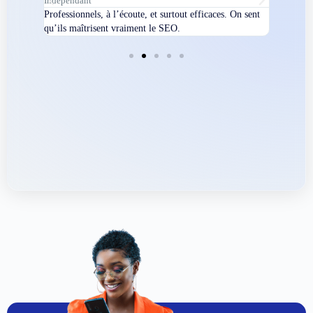
Indépendant
Directeur
quelques
Professionnels, à l’écoute, et surtout efficaces. On sent
Nous avi
qu’ils maîtrisent vraiment le SEO.
eux, on e