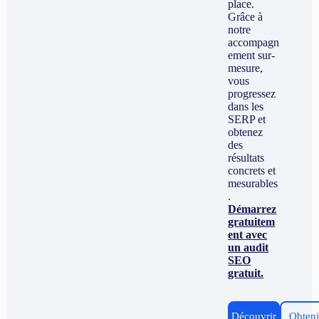
place.
Grâce à
notre
accompagn
ement sur-
mesure,
vous
progressez
dans les
SERP et
obtenez
des
résultats
concrets et
mesurables
.
Démarrez
gratuitem
ent avec
un audit
SEO
gratuit.
Découvrir
Obteni