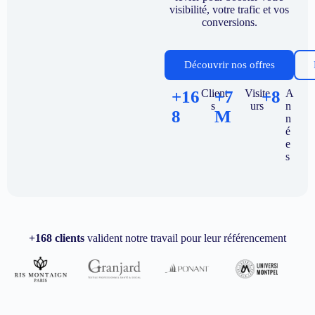
visibilité, votre trafic et vos
conversions.
Découvrir nos offres
+16
Client
+7
Visite
+8
A
s
urs
n
8
M
n
é
e
s
+168 clients
valident notre travail pour leur référencement