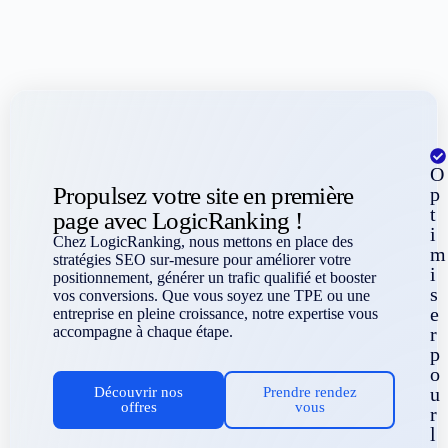
O
Propulsez votre site en première
p
t
page avec LogicRanking !
i
Chez LogicRanking, nous mettons en place des
m
stratégies SEO sur-mesure pour améliorer votre
i
positionnement, générer un trafic qualifié et booster
s
vos conversions. Que vous soyez une TPE ou une
e
entreprise en pleine croissance, notre expertise vous
accompagne à chaque étape.
r
p
o
u
Découvrir nos
Prendre rendez
offres
vous
r
l