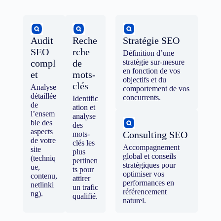
Audit
Reche
Stratégie SEO
SEO
rche
Définition d’une
compl
de
stratégie sur-mesure
en fonction de vos
et
mots-
objectifs et du
clés
Analyse
comportement de vos
détaillée
concurrents.
Identific
de
ation et
l’ensem
analyse
ble des
des
aspects
Consulting SEO
mots-
de votre
clés les
Accompagnement
site
plus
global et conseils
(techniq
pertinen
stratégiques pour
ue,
ts pour
optimiser vos
contenu,
attirer
performances en
netlinki
un trafic
référencement
ng).
qualifié.
naturel.