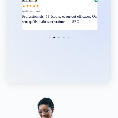
Martin B
Corentin A
★
★
★
★
★
★
★
★
★
★
Indépendant
Directeur
bles en
Professionnels, à l’écoute, et surtout efficaces. On
Nous avions
ement
sent qu’ils maîtrisent vraiment le SEO.
Grâce à eux