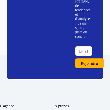
stratégie,
de
tendances
et
d’analyses
… sans
spam,
juste du
concret.
Rejoindre
L'agence
A propos