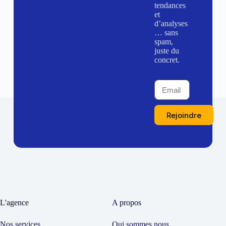
tendances
et
d’analyses
… sans
spam,
juste du
concret.
Rejoindre
L'agence
A propos
Nos services
Qui sommes nous