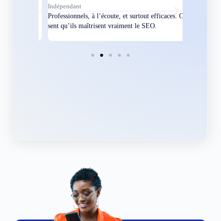
Indépendant
Directeur
bles en
Professionnels, à l’écoute, et surtout efficaces. On
Nous avions
ement
sent qu’ils maîtrisent vraiment le SEO.
Grâce à eux