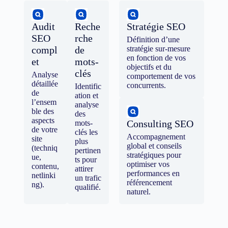
Audit
Reche
Stratégie SEO
SEO
rche
Définition d’une
compl
de
stratégie sur-mesure
en fonction de vos
et
mots-
objectifs et du
clés
Analyse
comportement de vos
détaillée
concurrents.
Identific
de
ation et
l’ensem
analyse
ble des
des
aspects
Consulting SEO
mots-
de votre
clés les
Accompagnement
site
plus
global et conseils
(techniq
pertinen
stratégiques pour
ue,
ts pour
optimiser vos
contenu,
attirer
performances en
netlinki
un trafic
référencement
ng).
qualifié.
naturel.