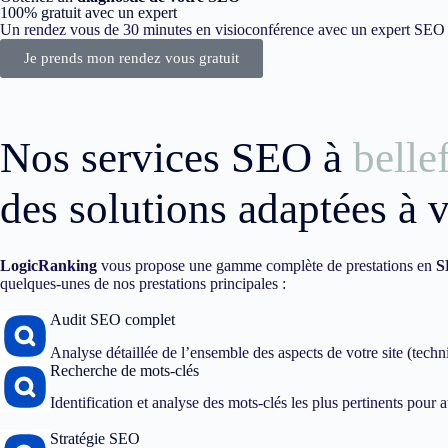
100% gratuit avec un expert
Un rendez vous de 30 minutes en visioconférence avec un expert SEO dé
Je prends mon rendez vous gratuit
Nos services SEO à
belle
des solutions adaptées à 
LogicRanking
vous propose une gamme complète de prestations en
S
quelques-unes de nos prestations principales :
Audit SEO complet
Analyse détaillée de l’ensemble des aspects de votre site (techn
Recherche de mots-clés
Identification et analyse des mots-clés les plus pertinents pour att
Stratégie SEO