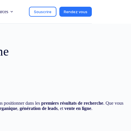
urces
Souscrire
Rendez vous
ne
us positionner dans les
premiers résultats de recherche
. Que vous
organique
,
génération de leads
, et
vente en ligne
.