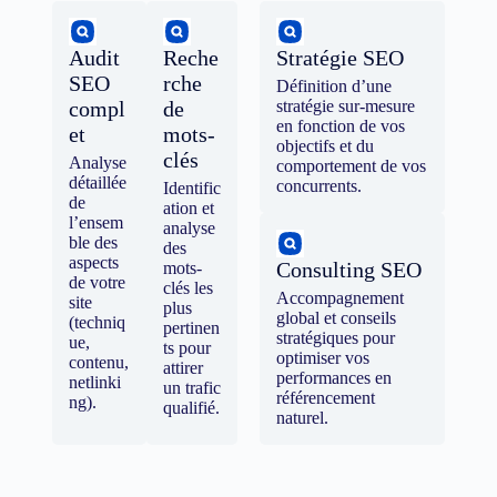
Audit
Reche
Stratégie SEO
SEO
rche
Définition d’une
compl
de
stratégie sur-mesure
en fonction de vos
et
mots-
objectifs et du
clés
Analyse
comportement de vos
détaillée
concurrents.
Identific
de
ation et
l’ensem
analyse
ble des
des
aspects
Consulting SEO
mots-
de votre
clés les
Accompagnement
site
plus
global et conseils
(techniq
pertinen
stratégiques pour
ue,
ts pour
optimiser vos
contenu,
attirer
performances en
netlinki
un trafic
référencement
ng).
qualifié.
naturel.