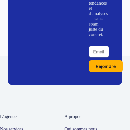
tendances
et
d’analyses
… sans
spam,
juste du
concret.
Rejoindre
L'agence
A propos
Nos services
Qui sommes nous