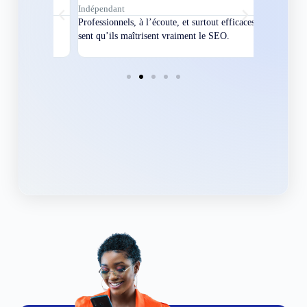
Indépendant
Directeur
bles en
Professionnels, à l’écoute, et surtout efficaces. On
Nous avions
ement
sent qu’ils maîtrisent vraiment le SEO.
Grâce à eux