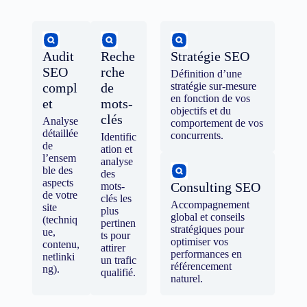
Audit
Reche
Stratégie SEO
SEO
rche
Définition d’une
compl
de
stratégie sur-mesure
en fonction de vos
et
mots-
objectifs et du
clés
Analyse
comportement de vos
détaillée
concurrents.
Identific
de
ation et
l’ensem
analyse
ble des
des
aspects
Consulting SEO
mots-
de votre
clés les
Accompagnement
site
plus
global et conseils
(techniq
pertinen
stratégiques pour
ue,
ts pour
optimiser vos
contenu,
attirer
performances en
netlinki
un trafic
référencement
ng).
qualifié.
naturel.