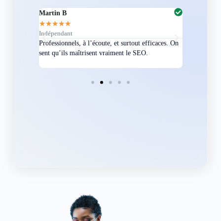
Martin B
Corentin A
★
★
★
★
★
★
★
★
★
★
Indépendant
Directeur
bles en
Professionnels, à l’écoute, et surtout efficaces. On
Nous avions
ement
sent qu’ils maîtrisent vraiment le SEO.
Grâce à eux