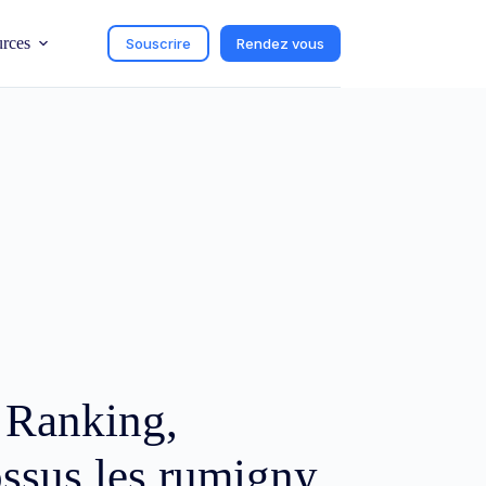
urces
Souscrire
Rendez vous
c Ranking,
ossus les rumigny