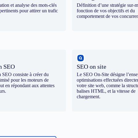
cation et analyse des mots-clés
Définition d’une stratégie sur-
pertinents pour attirer un trafic
fonction de vos objectifs et du
comportement de vos concurren
on SEO
SEO on site
n SEO consiste à créer du
Le SEO On-Site désigne l’ens
imisé pour les moteurs de
optimisations effectuées direct
out en répondant aux attentes
votre site web, comme la structu
urs.
balises HTML, et la vitesse de
chargement.