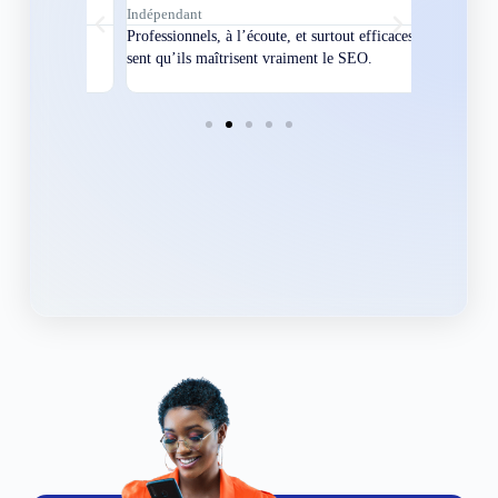
Indépendant
Directeur
bles en
Professionnels, à l’écoute, et surtout efficaces. On
Nous avions
ement
sent qu’ils maîtrisent vraiment le SEO.
Grâce à eux