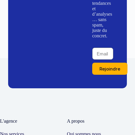
tendances
et
d’analyses
… sans
spam,
juste du
concret.
Rejoindre
L'agence
A propos
Nos services
Qui sommes nous