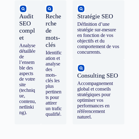
Audit
Reche
Stratégie SEO
SEO
rche
Définition d’une
compl
de
stratégie sur-mesure
en fonction de vos
et
mots-
objectifs et du
clés
Analyse
comportement de vos
détaillée
concurrents.
Identific
de
ation et
l’ensem
analyse
ble des
des
aspects
Consulting SEO
mots-
de votre
clés les
Accompagnement
site
plus
global et conseils
(techniq
pertinen
stratégiques pour
ue,
ts pour
optimiser vos
contenu,
attirer
performances en
netlinki
un trafic
référencement
ng).
qualifié.
naturel.