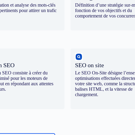
cation et analyse des mots-clés
Définition d’une stratégie sur-
pertinents pour attirer un trafic
fonction de vos objectifs et du
comportement de vos concurren
on SEO
SEO on site
n SEO consiste à créer du
Le SEO On-Site désigne l’ens
imisé pour les moteurs de
optimisations effectuées direct
out en répondant aux attentes
votre site web, comme la structu
urs.
balises HTML, et la vitesse de
chargement.