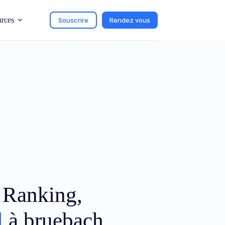
urces
Souscrire
Rendez vous
c Ranking,
l
à bruebach