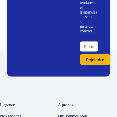
tendances
et
d’analyses
… sans
spam,
juste du
concret.
Rejoindre
L'agence
A propos
Nos services
Qui sommes nous