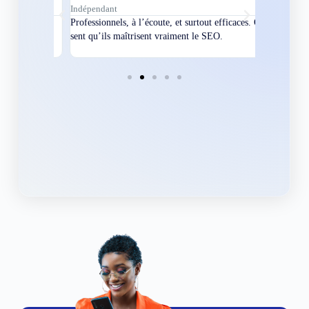
Indépendant
Directeur
bles en
Professionnels, à l’écoute, et surtout efficaces. On
Nous avions
ement
sent qu’ils maîtrisent vraiment le SEO.
Grâce à eux