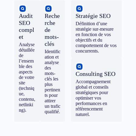
Audit
Reche
Stratégie SEO
SEO
rche
Définition d’une
compl
de
stratégie sur-mesure
en fonction de vos
et
mots-
objectifs et du
clés
Analyse
comportement de vos
détaillée
concurrents.
Identific
de
ation et
l’ensem
analyse
ble des
des
aspects
Consulting SEO
mots-
de votre
clés les
Accompagnement
site
plus
global et conseils
(techniq
pertinen
stratégiques pour
ue,
ts pour
optimiser vos
contenu,
attirer
performances en
netlinki
un trafic
référencement
ng).
qualifié.
naturel.