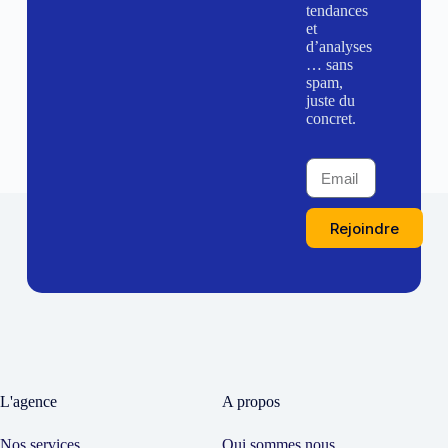
tendances
et
d’analyses
… sans
spam,
juste du
concret.
Rejoindre
L'agence
A propos
Nos services
Qui sommes nous