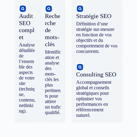
Audit
Reche
Stratégie SEO
SEO
rche
Définition d’une
compl
de
stratégie sur-mesure
en fonction de vos
et
mots-
objectifs et du
clés
Analyse
comportement de vos
détaillée
concurrents.
Identific
de
ation et
l’ensem
analyse
ble des
des
aspects
Consulting SEO
mots-
de votre
clés les
Accompagnement
site
plus
global et conseils
(techniq
pertinen
stratégiques pour
ue,
ts pour
optimiser vos
contenu,
attirer
performances en
netlinki
un trafic
référencement
ng).
qualifié.
naturel.