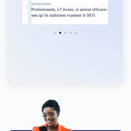
Indépendant
Directeur
bles en
Professionnels, à l’écoute, et surtout efficaces. On
Nous avions
ement
sent qu’ils maîtrisent vraiment le SEO.
Grâce à eux