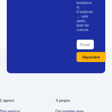
tendances
et
d’analyses
… sans
spam,
juste du
concret.
Rejoindre
L'agence
A propos
Nos services
Qui sommes nous