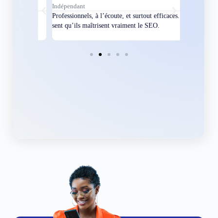
Indépendant
Directeur
bles en
Professionnels, à l’écoute, et surtout efficaces. On
Nous avions
ement
sent qu’ils maîtrisent vraiment le SEO.
Grâce à eux