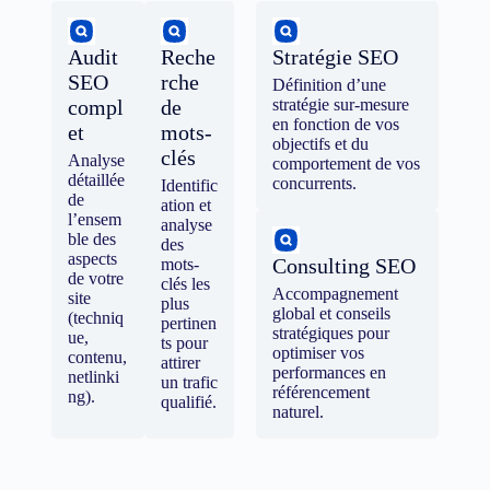
Audit
Reche
Stratégie SEO
SEO
rche
Définition d’une
compl
de
stratégie sur-mesure
en fonction de vos
et
mots-
objectifs et du
clés
Analyse
comportement de vos
détaillée
concurrents.
Identific
de
ation et
l’ensem
analyse
ble des
des
aspects
Consulting SEO
mots-
de votre
clés les
Accompagnement
site
plus
global et conseils
(techniq
pertinen
stratégiques pour
ue,
ts pour
optimiser vos
contenu,
attirer
performances en
netlinki
un trafic
référencement
ng).
qualifié.
naturel.