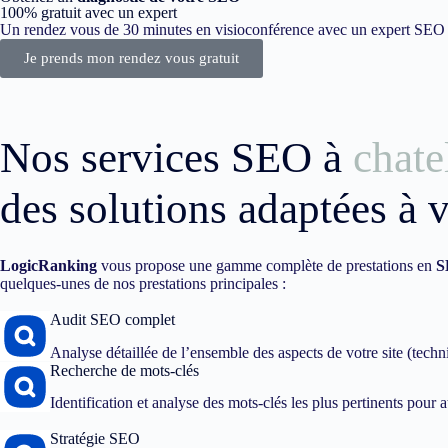
100% gratuit avec un expert
Un rendez vous de 30 minutes en visioconférence avec un expert SEO dé
Je prends mon rendez vous gratuit
Nos services SEO à
chate
des solutions adaptées à 
LogicRanking
vous propose une gamme complète de prestations en
S
quelques-unes de nos prestations principales :
Audit SEO complet
Analyse détaillée de l’ensemble des aspects de votre site (techn
Recherche de mots-clés
Identification et analyse des mots-clés les plus pertinents pour att
Stratégie SEO