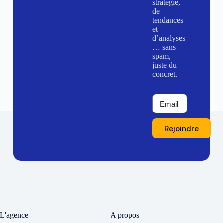
stratégie,
de
tendances
et
d’analyses
… sans
spam,
juste du
concret.
Rejoindre
L'agence
A propos