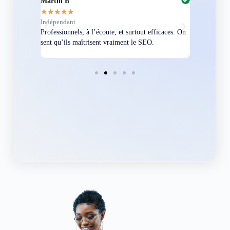
Martin B
Corentin A
★
★
★
★
★
★
★
★
★
★
Indépendant
Directeur
bles en
Professionnels, à l’écoute, et surtout efficaces. On
Nous avions
ement
sent qu’ils maîtrisent vraiment le SEO.
Grâce à eux