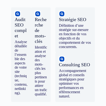
Audit
Reche
Stratégie SEO
SEO
rche
Définition d’une
compl
de
stratégie sur-mesure
en fonction de vos
et
mots-
objectifs et du
clés
Analyse
comportement de vos
détaillée
concurrents.
Identific
de
ation et
l’ensem
analyse
ble des
des
aspects
Consulting SEO
mots-
de votre
clés les
Accompagnement
site
plus
global et conseils
(techniq
pertinen
stratégiques pour
ue,
ts pour
optimiser vos
contenu,
attirer
performances en
netlinki
un trafic
référencement
ng).
qualifié.
naturel.