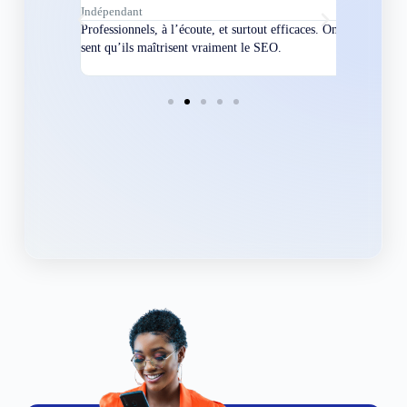
Indépendant
Directeur
bles en
Professionnels, à l’écoute, et surtout efficaces. On
Nous avions
ement
sent qu’ils maîtrisent vraiment le SEO.
Grâce à eux