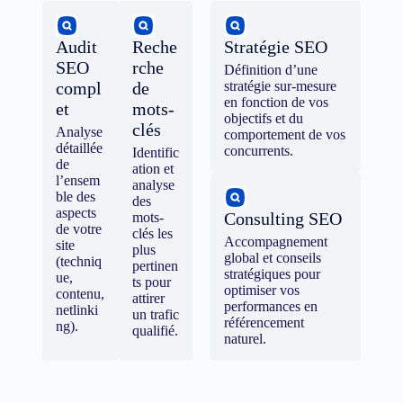
Audit
Reche
Stratégie SEO
SEO
rche
Définition d’une
compl
de
stratégie sur-mesure
en fonction de vos
et
mots-
objectifs et du
clés
Analyse
comportement de vos
détaillée
concurrents.
Identific
de
ation et
l’ensem
analyse
ble des
des
aspects
Consulting SEO
mots-
de votre
clés les
Accompagnement
site
plus
global et conseils
(techniq
pertinen
stratégiques pour
ue,
ts pour
optimiser vos
contenu,
attirer
performances en
netlinki
un trafic
référencement
ng).
qualifié.
naturel.