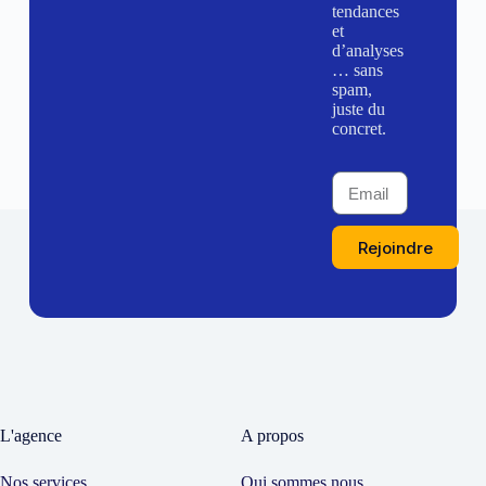
tendances
et
d’analyses
… sans
spam,
juste du
concret.
Rejoindre
L'agence
A propos
Nos services
Qui sommes nous