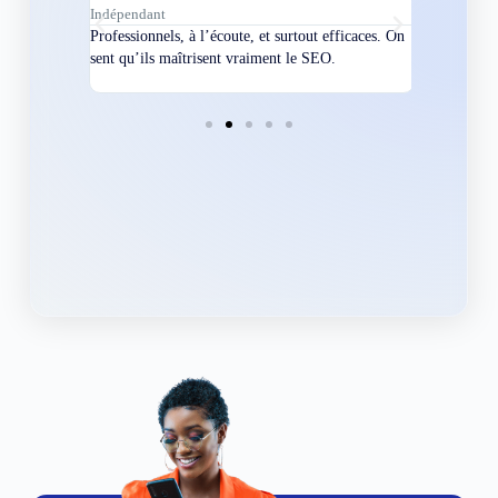
Indépendant
Directeur
bles en
Professionnels, à l’écoute, et surtout efficaces. On
Nous avions
ement
sent qu’ils maîtrisent vraiment le SEO.
Grâce à eux