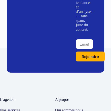
tendances
et
d’analyses
… sans
spam,
juste du
concret.
Rejoindre
L'agence
A propos
Nos services
Qui sommes nous