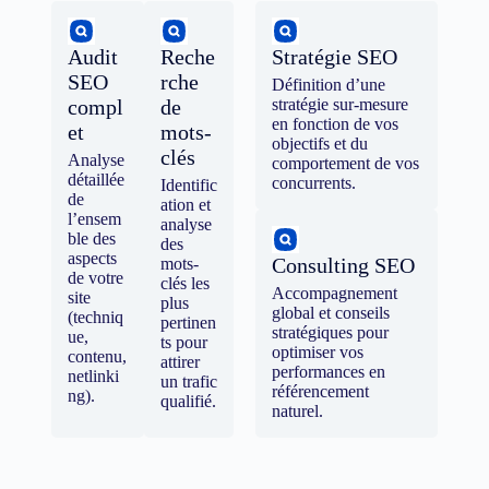
Audit
Reche
Stratégie SEO
SEO
rche
Définition d’une
compl
de
stratégie sur-mesure
en fonction de vos
et
mots-
objectifs et du
clés
Analyse
comportement de vos
détaillée
concurrents.
Identific
de
ation et
l’ensem
analyse
ble des
des
aspects
Consulting SEO
mots-
de votre
clés les
Accompagnement
site
plus
global et conseils
(techniq
pertinen
stratégiques pour
ue,
ts pour
optimiser vos
contenu,
attirer
performances en
netlinki
un trafic
référencement
ng).
qualifié.
naturel.