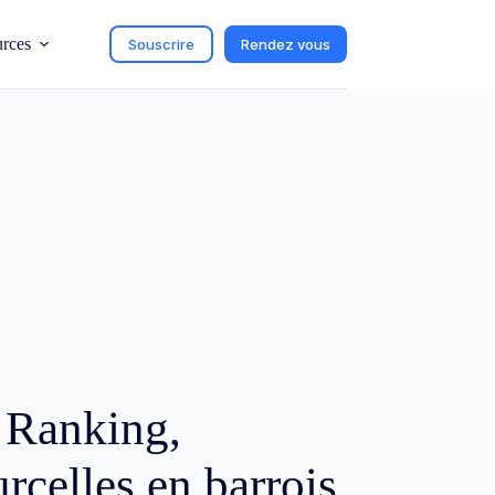
urces
Souscrire
Rendez vous
c Ranking,
urcelles en barrois