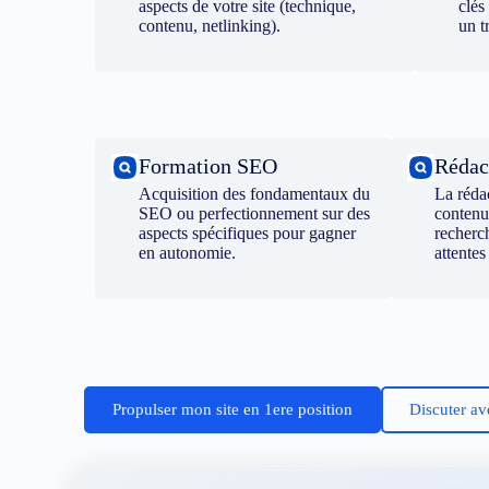
aspects de votre site (technique,
clés
contenu, netlinking).
un t
Formation SEO
Rédac
Acquisition des fondamentaux du
La réda
SEO ou perfectionnement sur des
contenu
aspects spécifiques pour gagner
recherc
en autonomie.
attentes
Propulser mon site en 1ere position
Discuter av