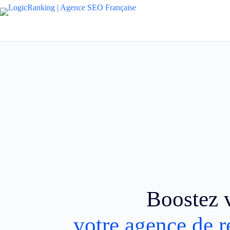
Boostez v
votre agence de r