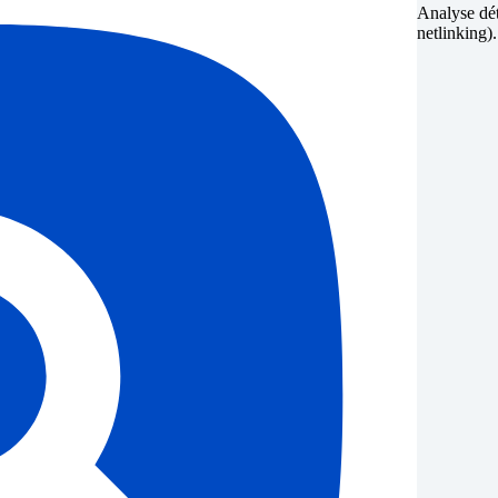
Analyse dét
netlinking).