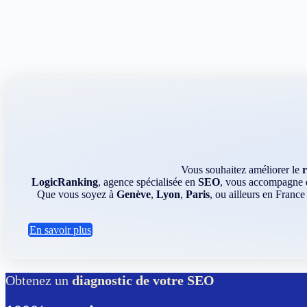
Vous souhaitez améliorer le
LogicRanking
, agence spécialisée en
SEO
, vous accompagne da
Que vous soyez à
Genève
,
Lyon
,
Paris
, ou ailleurs en France
En savoir plus
Obtenez un
diagnostic de votre SEO