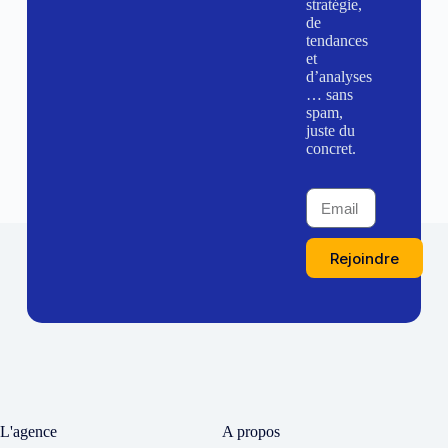
stratégie,
de
tendances
et
d’analyses
… sans
spam,
juste du
concret.
Rejoindre
L'agence
A propos