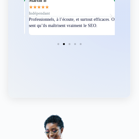
Martin B
Corentin A
★
★
★
★
★
★
★
★
★
★
Indépendant
Directeur
bles en
Professionnels, à l’écoute, et surtout efficaces. On
Nous avions
ement
sent qu’ils maîtrisent vraiment le SEO.
Grâce à eux