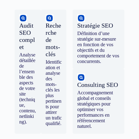
Audit
Reche
Stratégie SEO
SEO
rche
Définition d’une
compl
de
stratégie sur-mesure
en fonction de vos
et
mots-
objectifs et du
clés
Analyse
comportement de vos
détaillée
concurrents.
Identific
de
ation et
l’ensem
analyse
ble des
des
aspects
Consulting SEO
mots-
de votre
clés les
Accompagnement
site
plus
global et conseils
(techniq
pertinen
stratégiques pour
ue,
ts pour
optimiser vos
contenu,
attirer
performances en
netlinki
un trafic
référencement
ng).
qualifié.
naturel.