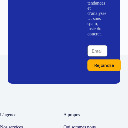
tendances
et
d’analyses
… sans
spam,
juste du
concret.
Rejoindre
L'agence
A propos
Nos services
Qui sommes nous