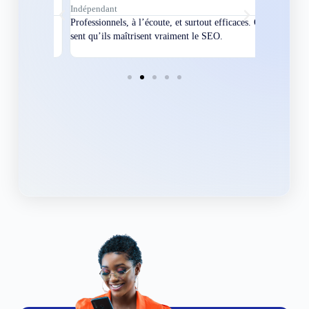
Indépendant
Directeur
bles en
Professionnels, à l’écoute, et surtout efficaces. On
Nous avions
ement
sent qu’ils maîtrisent vraiment le SEO.
Grâce à eux