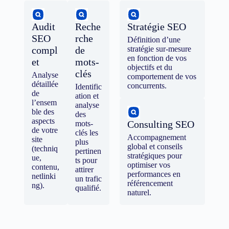
Audit
Reche
Stratégie SEO
SEO
rche
Définition d’une
compl
de
stratégie sur-mesure
en fonction de vos
et
mots-
objectifs et du
clés
Analyse
comportement de vos
détaillée
concurrents.
Identific
de
ation et
l’ensem
analyse
ble des
des
aspects
Consulting SEO
mots-
de votre
clés les
Accompagnement
site
plus
global et conseils
(techniq
pertinen
stratégiques pour
ue,
ts pour
optimiser vos
contenu,
attirer
performances en
netlinki
un trafic
référencement
ng).
qualifié.
naturel.