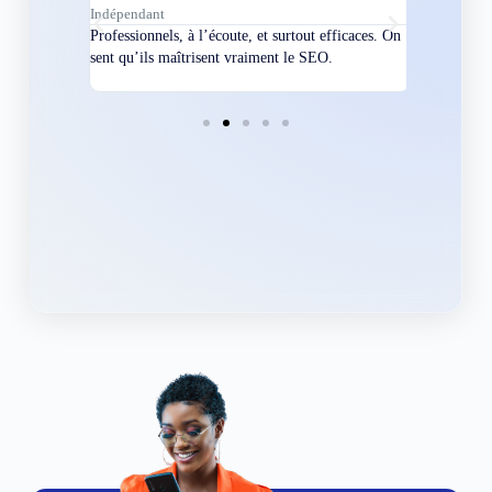
Indépendant
Directeur
bles en
Professionnels, à l’écoute, et surtout efficaces. On
Nous avions
ement
sent qu’ils maîtrisent vraiment le SEO.
Grâce à eux