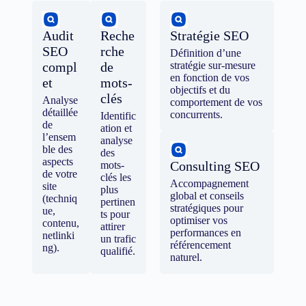
Audit
Reche
Stratégie SEO
SEO
rche
Définition d’une
compl
de
stratégie sur-mesure
en fonction de vos
et
mots-
objectifs et du
clés
Analyse
comportement de vos
détaillée
concurrents.
Identific
de
ation et
l’ensem
analyse
ble des
des
aspects
Consulting SEO
mots-
de votre
clés les
Accompagnement
site
plus
global et conseils
(techniq
pertinen
stratégiques pour
ue,
ts pour
optimiser vos
contenu,
attirer
performances en
netlinki
un trafic
référencement
ng).
qualifié.
naturel.