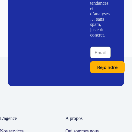
tendances
et
d’analyses
… sans
spam,
juste du
concret.
Rejoindre
L'agence
A propos
Nos services
Qui sommes nous