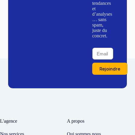
tendances
et
d’analyses
… sans
spam,
juste du
concret.
Rejoindre
L'agence
A propos
Nos services
Qui sommes nous