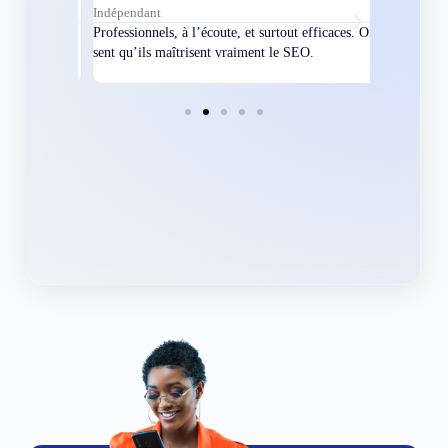
Indépendant
Directeur
bles en
Professionnels, à l’écoute, et surtout efficaces. On
Nous avions
ement
sent qu’ils maîtrisent vraiment le SEO.
Grâce à eux