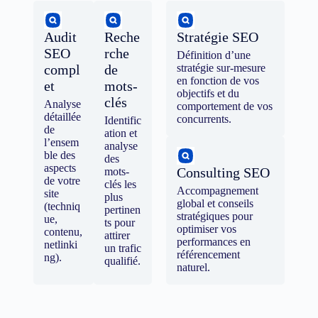
Audit
Reche
Stratégie SEO
SEO
rche
Définition d’une
compl
de
stratégie sur-mesure
en fonction de vos
et
mots-
objectifs et du
clés
Analyse
comportement de vos
détaillée
concurrents.
Identific
de
ation et
l’ensem
analyse
ble des
des
aspects
Consulting SEO
mots-
de votre
clés les
Accompagnement
site
plus
global et conseils
(techniq
pertinen
stratégiques pour
ue,
ts pour
optimiser vos
contenu,
attirer
performances en
netlinki
un trafic
référencement
ng).
qualifié.
naturel.