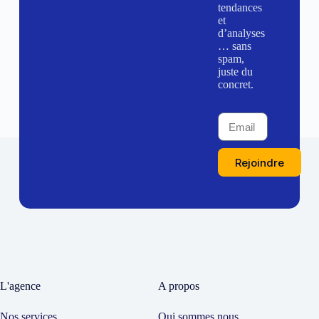
tendances
et
d’analyses
… sans
spam,
juste du
concret.
Rejoindre
L'agence
A propos
Nos services
Qui sommes nous