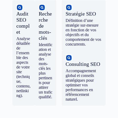
Audit
Reche
Stratégie SEO
SEO
rche
Définition d’une
compl
de
stratégie sur-mesure
en fonction de vos
et
mots-
objectifs et du
clés
Analyse
comportement de vos
détaillée
concurrents.
Identific
de
ation et
l’ensem
analyse
ble des
des
aspects
Consulting SEO
mots-
de votre
clés les
Accompagnement
site
plus
global et conseils
(techniq
pertinen
stratégiques pour
ue,
ts pour
optimiser vos
contenu,
attirer
performances en
netlinki
un trafic
référencement
ng).
qualifié.
naturel.