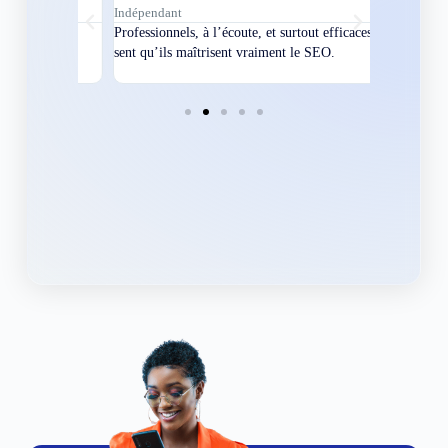
Indépendant
Directeur
bles en
Professionnels, à l’écoute, et surtout efficaces. On
Nous avions
ement
sent qu’ils maîtrisent vraiment le SEO.
Grâce à eux