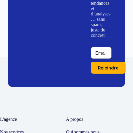
tendances
et
d’analyses
… sans
spam,
juste du
concret.
Rejoindre
L'agence
A propos
Nos services
Qui sommes nous