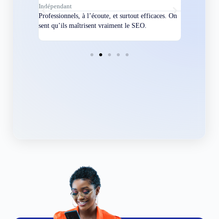
Indépendant
Directeur
bles en
Professionnels, à l’écoute, et surtout efficaces. On
Nous avions
ement
sent qu’ils maîtrisent vraiment le SEO.
Grâce à eux