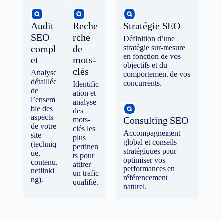
Audit
Reche
Stratégie SEO
SEO
rche
Définition d’une
compl
de
stratégie sur-mesure
en fonction de vos
et
mots-
objectifs et du
clés
Analyse
comportement de vos
détaillée
concurrents.
Identific
de
ation et
l’ensem
analyse
ble des
des
aspects
Consulting SEO
mots-
de votre
clés les
Accompagnement
site
plus
global et conseils
(techniq
pertinen
stratégiques pour
ue,
ts pour
optimiser vos
contenu,
attirer
performances en
netlinki
un trafic
référencement
ng).
qualifié.
naturel.