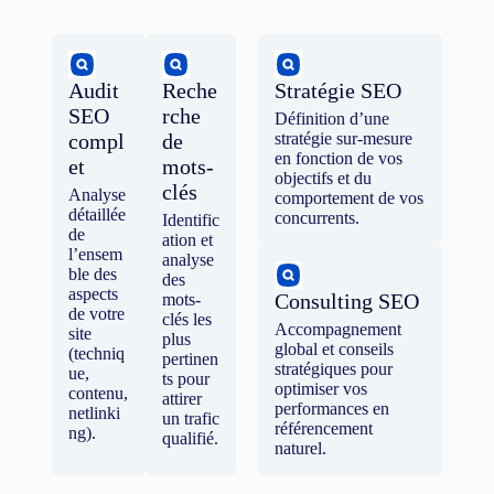
Audit
Reche
Stratégie SEO
SEO
rche
Définition d’une
compl
de
stratégie sur-mesure
en fonction de vos
et
mots-
objectifs et du
clés
Analyse
comportement de vos
détaillée
concurrents.
Identific
de
ation et
l’ensem
analyse
ble des
des
aspects
Consulting SEO
mots-
de votre
clés les
Accompagnement
site
plus
global et conseils
(techniq
pertinen
stratégiques pour
ue,
ts pour
optimiser vos
contenu,
attirer
performances en
netlinki
un trafic
référencement
ng).
qualifié.
naturel.