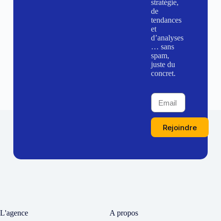
stratégie,
de
tendances
et
d’analyses
… sans
spam,
juste du
concret.
Rejoindre
L'agence
A propos