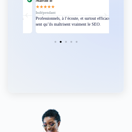
Martin B
Corentin A
★
★
★
★
★
★
★
★
★
★
Indépendant
Directeur
bles en
Professionnels, à l’écoute, et surtout efficaces. On
Nous avions
ement
sent qu’ils maîtrisent vraiment le SEO.
Grâce à eux