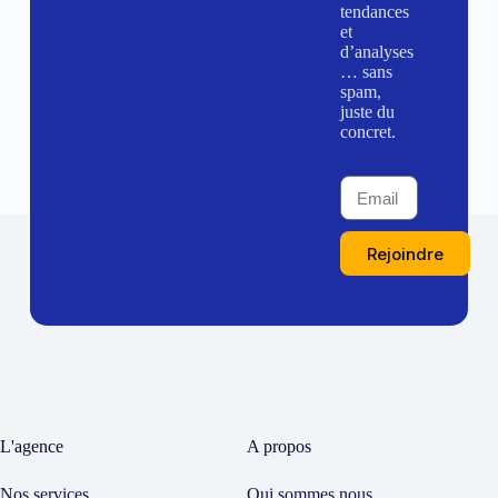
tendances
et
d’analyses
… sans
spam,
juste du
concret.
Rejoindre
L'agence
A propos
Nos services
Qui sommes nous