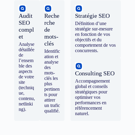
Audit
Reche
Stratégie SEO
SEO
rche
Définition d’une
compl
de
stratégie sur-mesure
en fonction de vos
et
mots-
objectifs et du
clés
Analyse
comportement de vos
détaillée
concurrents.
Identific
de
ation et
l’ensem
analyse
ble des
des
aspects
Consulting SEO
mots-
de votre
clés les
Accompagnement
site
plus
global et conseils
(techniq
pertinen
stratégiques pour
ue,
ts pour
optimiser vos
contenu,
attirer
performances en
netlinki
un trafic
référencement
ng).
qualifié.
naturel.