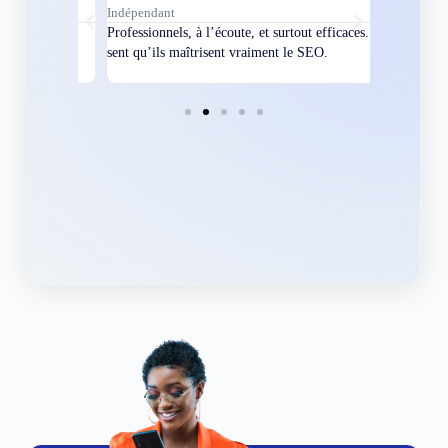
Indépendant
Directeur
bles en
Professionnels, à l’écoute, et surtout efficaces. On
Nous avions
ement
sent qu’ils maîtrisent vraiment le SEO.
Grâce à eux