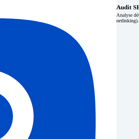
Audit S
Analyse dét
netlinking).