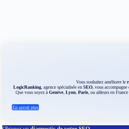
Vous souhaitez améliorer le
LogicRanking
, agence spécialisée en
SEO
, vous accompagne da
Que vous soyez à
Genève
,
Lyon
,
Paris
, ou ailleurs en France
En savoir plus
Obtenez un
diagnostic de votre SEO