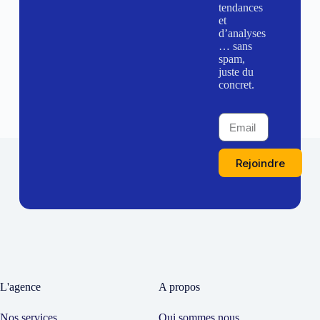
tendances
et
d’analyses
… sans
spam,
juste du
concret.
Rejoindre
L'agence
A propos
Nos services
Qui sommes nous