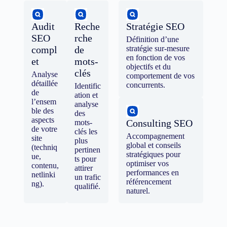
Audit
Reche
Stratégie SEO
SEO
rche
Définition d’une
compl
de
stratégie sur-mesure
en fonction de vos
et
mots-
objectifs et du
clés
Analyse
comportement de vos
détaillée
concurrents.
Identific
de
ation et
l’ensem
analyse
ble des
des
aspects
Consulting SEO
mots-
de votre
clés les
Accompagnement
site
plus
global et conseils
(techniq
pertinen
stratégiques pour
ue,
ts pour
optimiser vos
contenu,
attirer
performances en
netlinki
un trafic
référencement
ng).
qualifié.
naturel.