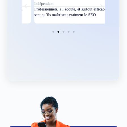
Indépendant
Directeur
bles en
Professionnels, à l’écoute, et surtout efficaces. On
Nous avions
ement
sent qu’ils maîtrisent vraiment le SEO.
Grâce à eux