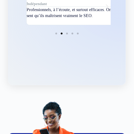
Indépendant
Directeur
bles en
Professionnels, à l’écoute, et surtout efficaces. On
Nous avions
ement
sent qu’ils maîtrisent vraiment le SEO.
Grâce à eux