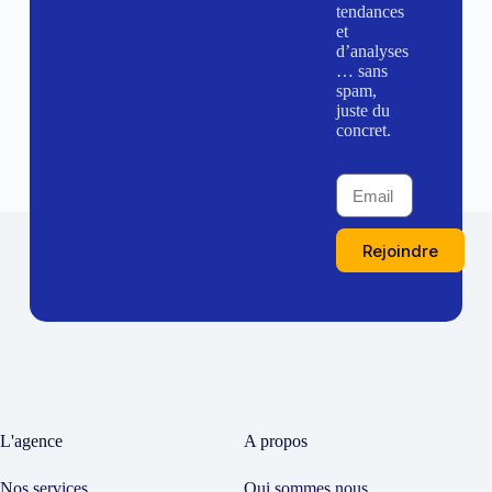
tendances
et
d’analyses
… sans
spam,
juste du
concret.
Rejoindre
L'agence
A propos
Nos services
Qui sommes nous