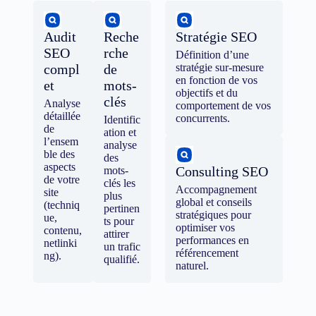
Audit
Reche
Stratégie SEO
SEO
rche
Définition d’une
compl
de
stratégie sur-mesure
en fonction de vos
et
mots-
objectifs et du
clés
Analyse
comportement de vos
détaillée
concurrents.
Identific
de
ation et
l’ensem
analyse
ble des
des
aspects
Consulting SEO
mots-
de votre
clés les
Accompagnement
site
plus
global et conseils
(techniq
pertinen
stratégiques pour
ue,
ts pour
optimiser vos
contenu,
attirer
performances en
netlinki
un trafic
référencement
ng).
qualifié.
naturel.