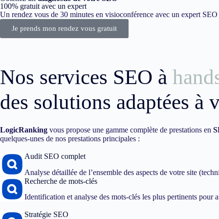
100% gratuit avec un expert
Un rendez vous de 30 minutes en visioconférence avec un expert SEO dé
Je prends mon rendez vous gratuit
Nos services SEO à
hand
des solutions adaptées à 
LogicRanking
vous propose une gamme complète de prestations en
S
quelques-unes de nos prestations principales :
Audit SEO complet
Analyse détaillée de l’ensemble des aspects de votre site (techn
Recherche de mots-clés
Identification et analyse des mots-clés les plus pertinents pour att
Stratégie SEO