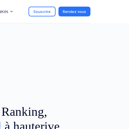
urces
Souscrire
Rendez vous
c Ranking,
l
à hauterive