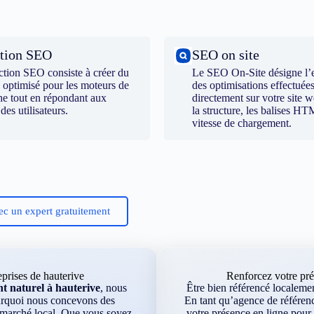
tion SEO
SEO on site
ction SEO consiste à créer du
Le SEO On-Site désigne l’
 optimisé pour les moteurs de
des optimisations effectuée
he tout en répondant aux
directement sur votre site
 des utilisateurs.
la structure, les balises HT
vitesse de chargement.
ec un expert gratuitement
prises de hauterive
Renforcez votre pré
 naturel à hauterive
, nous
Être bien référencé localement
ourquoi nous concevons des
En tant qu’agence de référenc
e marché local. Que vous soyez
votre présence en ligne pour 