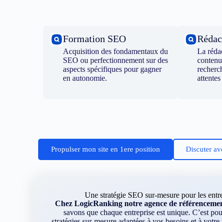
Formation SEO
Rédac
Acquisition des fondamentaux du
La réda
SEO ou perfectionnement sur des
contenu
aspects spécifiques pour gagner
recherc
en autonomie.
attentes
Propulser mon site en 1ere position
Discuter av
Une stratégie SEO sur-mesure pour les entre
Chez LogicRanking notre agence de référencement
savons que chaque entreprise est unique. C’est p
stratégies sur-mesure adaptées à vos besoins et à votr