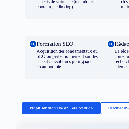
aspects de votre site (technique,
clés
contenu, netlinking).
un t
Formation SEO
Rédac
Acquisition des fondamentaux du
La réda
SEO ou perfectionnement sur des
contenu
aspects spécifiques pour gagner
recherc
en autonomie.
attentes
Propulser mon site en 1ere position
Discuter av