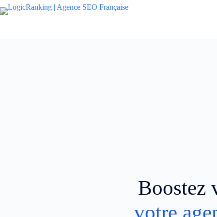
Boostez v
votre age