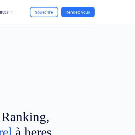
urces
Souscrire
Rendez vous
c Ranking,
rel
à heres