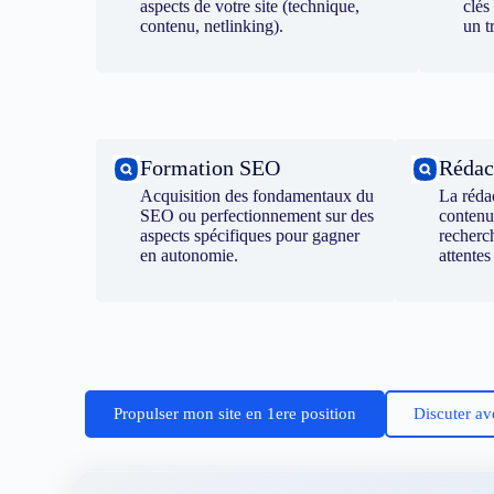
aspects de votre site (technique,
clés
contenu, netlinking).
un t
Formation SEO
Rédac
Acquisition des fondamentaux du
La réda
SEO ou perfectionnement sur des
contenu
aspects spécifiques pour gagner
recherc
en autonomie.
attentes
Propulser mon site en 1ere position
Discuter av