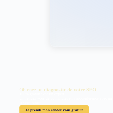
Obtenez un
diagnostic de votre SEO
100% gratuit avec un expert
Un rendez vous de 30 minutes en visioconférence avec un
et votre stratégie
Je prends mon rendez vous gratuit