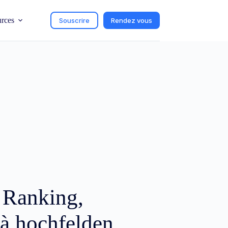
urces
Souscrire
Rendez vous
c Ranking,
à hochfelden