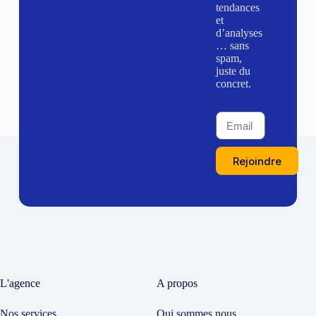
tendances
et
d’analyses
… sans
spam,
juste du
concret.
Rejoindre
L'agence
A propos
Nos services
Qui sommes nous