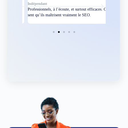
Indépendant
Directeur
bles en
Professionnels, à l’écoute, et surtout efficaces. On
Nous avions
ement
sent qu’ils maîtrisent vraiment le SEO.
Grâce à eux