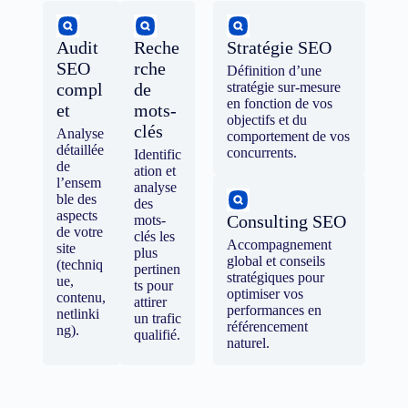
Audit
Reche
Stratégie SEO
SEO
rche
Définition d’une
compl
de
stratégie sur-mesure
en fonction de vos
et
mots-
objectifs et du
clés
Analyse
comportement de vos
détaillée
concurrents.
Identific
de
ation et
l’ensem
analyse
ble des
des
aspects
Consulting SEO
mots-
de votre
clés les
Accompagnement
site
plus
global et conseils
(techniq
pertinen
stratégiques pour
ue,
ts pour
optimiser vos
contenu,
attirer
performances en
netlinki
un trafic
référencement
ng).
qualifié.
naturel.