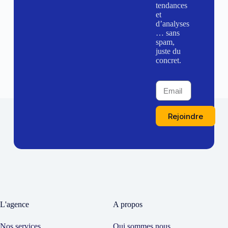
tendances
et
d’analyses
… sans
spam,
juste du
concret.
Rejoindre
L'agence
A propos
Nos services
Qui sommes nous