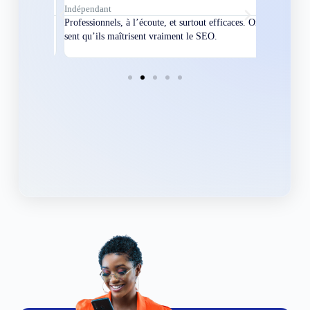
Indépendant
Directeur
bles en
Professionnels, à l’écoute, et surtout efficaces. On
Nous avions
ement
sent qu’ils maîtrisent vraiment le SEO.
Grâce à eux