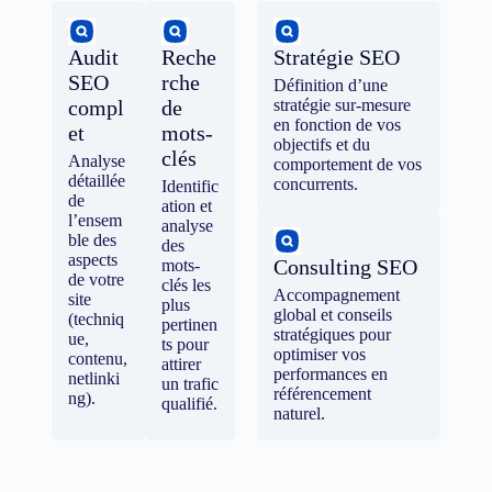
Audit
Reche
Stratégie SEO
SEO
rche
Définition d’une
compl
de
stratégie sur-mesure
en fonction de vos
et
mots-
objectifs et du
clés
Analyse
comportement de vos
détaillée
concurrents.
Identific
de
ation et
l’ensem
analyse
ble des
des
aspects
Consulting SEO
mots-
de votre
clés les
Accompagnement
site
plus
global et conseils
(techniq
pertinen
stratégiques pour
ue,
ts pour
optimiser vos
contenu,
attirer
performances en
netlinki
un trafic
référencement
ng).
qualifié.
naturel.