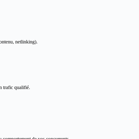
ontenu, netlinking).
 trafic qualifié.
 du comportement de vos concurrents.