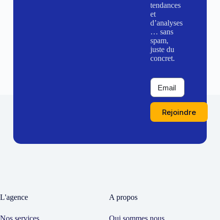
tendances
et
d’analyses
… sans
spam,
juste du
concret.
Rejoindre
L'agence
A propos
Nos services
Qui sommes nous