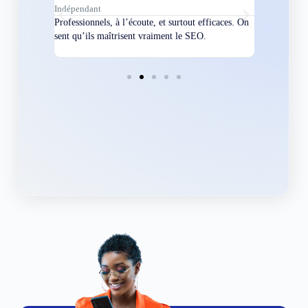
Indépendant
Directeur
bles en
Professionnels, à l’écoute, et surtout efficaces. On
Nous avions
ement
sent qu’ils maîtrisent vraiment le SEO.
Grâce à eux