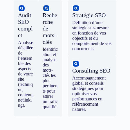
Audit
Reche
Stratégie SEO
SEO
rche
Définition d’une
compl
de
stratégie sur-mesure
en fonction de vos
et
mots-
objectifs et du
clés
Analyse
comportement de vos
détaillée
concurrents.
Identific
de
ation et
l’ensem
analyse
ble des
des
aspects
Consulting SEO
mots-
de votre
clés les
Accompagnement
site
plus
global et conseils
(techniq
pertinen
stratégiques pour
ue,
ts pour
optimiser vos
contenu,
attirer
performances en
netlinki
un trafic
référencement
ng).
qualifié.
naturel.