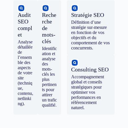
Audit
Reche
Stratégie SEO
SEO
rche
Définition d’une
compl
de
stratégie sur-mesure
en fonction de vos
et
mots-
objectifs et du
clés
Analyse
comportement de vos
détaillée
concurrents.
Identific
de
ation et
l’ensem
analyse
ble des
des
aspects
Consulting SEO
mots-
de votre
clés les
Accompagnement
site
plus
global et conseils
(techniq
pertinen
stratégiques pour
ue,
ts pour
optimiser vos
contenu,
attirer
performances en
netlinki
un trafic
référencement
ng).
qualifié.
naturel.