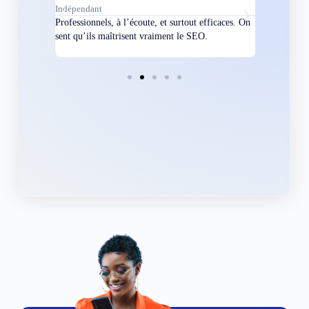
Indépendant
Directeur
bles en
Professionnels, à l’écoute, et surtout efficaces. On
Nous avions
ement
sent qu’ils maîtrisent vraiment le SEO.
Grâce à eux