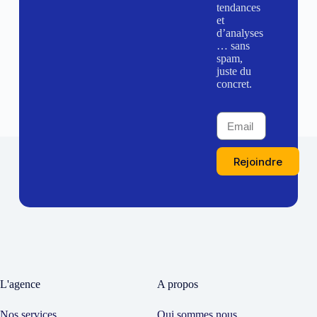
tendances
et
d’analyses
… sans
spam,
juste du
concret.
Rejoindre
L'agence
A propos
Nos services
Qui sommes nous