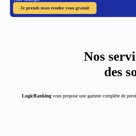
Je prends mon rendez vous gratuit
Nos serv
des s
LogicRanking
vous propose une gamme complète de prest