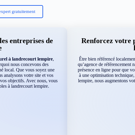
expert gratuitement
es entreprises de
Renforcez votre 
e
rel à landrecourt lempire
,
Être bien référencé localement
urquoi nous concevons des
qu’agence de référencement na
ché local. Que vous soyez une
présence en ligne pour que vot
 analysons votre site et vos
à une optimisation technique, 
 vos objectifs. Avec nous, vous
lempire, nous augmentons votre
les à landrecourt lempire.