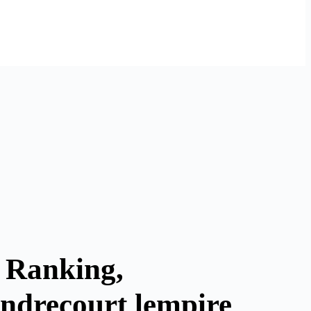
c Ranking,
andrecourt lempire