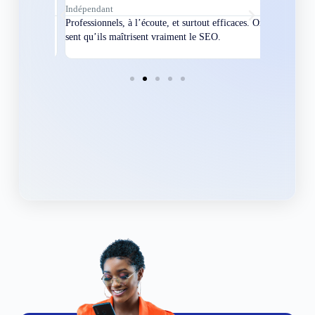
Indépendant
Directeur
bles en
Professionnels, à l’écoute, et surtout efficaces. On
Nous avions
ement
sent qu’ils maîtrisent vraiment le SEO.
Grâce à eux