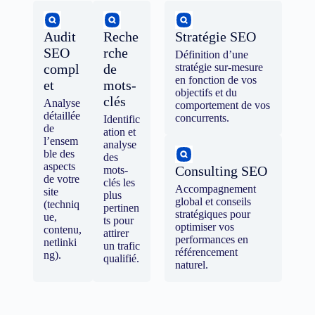
Audit
Reche
Stratégie SEO
SEO
rche
Définition d’une
compl
de
stratégie sur-mesure
en fonction de vos
et
mots-
objectifs et du
clés
Analyse
comportement de vos
détaillée
concurrents.
Identific
de
ation et
l’ensem
analyse
ble des
des
aspects
Consulting SEO
mots-
de votre
clés les
Accompagnement
site
plus
global et conseils
(techniq
pertinen
stratégiques pour
ue,
ts pour
optimiser vos
contenu,
attirer
performances en
netlinki
un trafic
référencement
ng).
qualifié.
naturel.