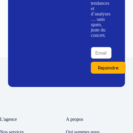
tendances
et
d’analyses
… sans
spam,
juste du
concret.
Rejoindre
L'agence
A propos
Nos services
Qui sommes nous