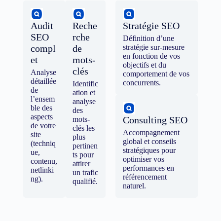
Audit
Reche
Stratégie SEO
SEO
rche
Définition d’une
compl
de
stratégie sur-mesure
en fonction de vos
et
mots-
objectifs et du
clés
Analyse
comportement de vos
détaillée
concurrents.
Identific
de
ation et
l’ensem
analyse
ble des
des
aspects
Consulting SEO
mots-
de votre
clés les
Accompagnement
site
plus
global et conseils
(techniq
pertinen
stratégiques pour
ue,
ts pour
optimiser vos
contenu,
attirer
performances en
netlinki
un trafic
référencement
ng).
qualifié.
naturel.