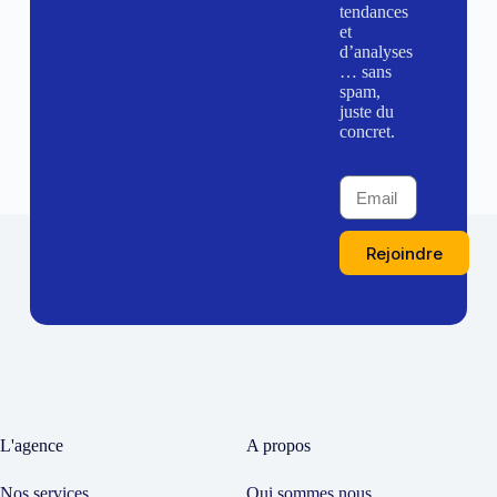
tendances
et
d’analyses
… sans
spam,
juste du
concret.
Rejoindre
L'agence
A propos
Nos services
Qui sommes nous