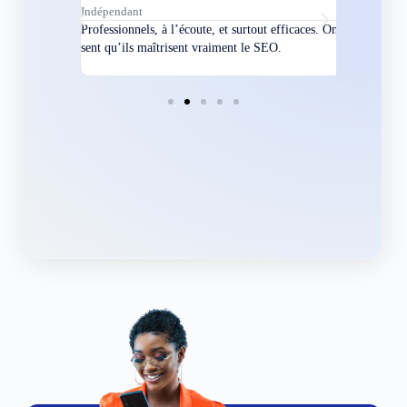
Indépendant
Directeur
bles en
Professionnels, à l’écoute, et surtout efficaces. On
Nous avions
ement
sent qu’ils maîtrisent vraiment le SEO.
Grâce à eux