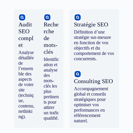
Audit
Reche
Stratégie SEO
SEO
rche
Définition d’une
compl
de
stratégie sur-mesure
en fonction de vos
et
mots-
objectifs et du
clés
Analyse
comportement de vos
détaillée
concurrents.
Identific
de
ation et
l’ensem
analyse
ble des
des
aspects
Consulting SEO
mots-
de votre
clés les
Accompagnement
site
plus
global et conseils
(techniq
pertinen
stratégiques pour
ue,
ts pour
optimiser vos
contenu,
attirer
performances en
netlinki
un trafic
référencement
ng).
qualifié.
naturel.