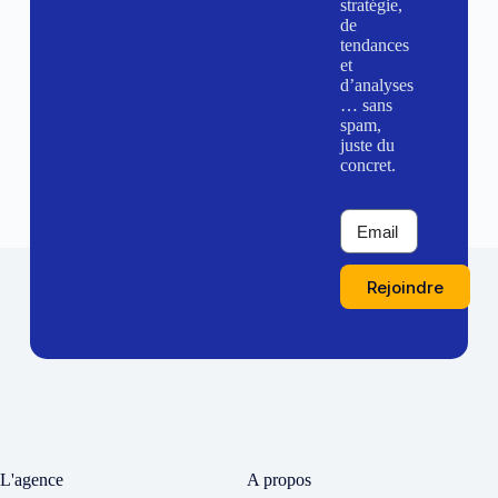
stratégie,
de
tendances
et
d’analyses
… sans
spam,
juste du
concret.
Rejoindre
L'agence
A propos