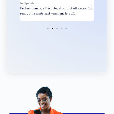
Indépendant
Directeur
bles en
Professionnels, à l’écoute, et surtout efficaces. On
Nous avions
ement
sent qu’ils maîtrisent vraiment le SEO.
Grâce à eux