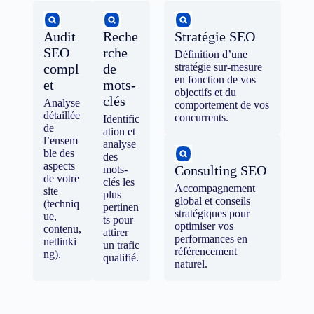
Audit
Reche
Stratégie SEO
SEO
rche
Définition d’une
compl
de
stratégie sur-mesure
en fonction de vos
et
mots-
objectifs et du
clés
Analyse
comportement de vos
détaillée
concurrents.
Identific
de
ation et
l’ensem
analyse
ble des
des
aspects
Consulting SEO
mots-
de votre
clés les
Accompagnement
site
plus
global et conseils
(techniq
pertinen
stratégiques pour
ue,
ts pour
optimiser vos
contenu,
attirer
performances en
netlinki
un trafic
référencement
ng).
qualifié.
naturel.