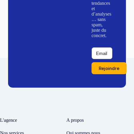
tendances
et
d’analyses
… sans
spam,
juste du
concret.
Rejoindre
L'agence
A propos
Nos services
Qui sommes nous