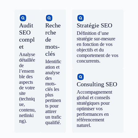
Audit
Reche
Stratégie SEO
SEO
rche
Définition d’une
compl
de
stratégie sur-mesure
en fonction de vos
et
mots-
objectifs et du
clés
Analyse
comportement de vos
détaillée
concurrents.
Identific
de
ation et
l’ensem
analyse
ble des
des
aspects
Consulting SEO
mots-
de votre
clés les
Accompagnement
site
plus
global et conseils
(techniq
pertinen
stratégiques pour
ue,
ts pour
optimiser vos
contenu,
attirer
performances en
netlinki
un trafic
référencement
ng).
qualifié.
naturel.