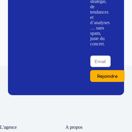
stratégie,
de
tendances
et
d’analyses
… sans
spam,
juste du
concret.
Rejoindre
L'agence
A propos