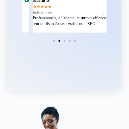
Martin B
Corentin A
★
★
★
★
★
★
★
★
★
★
Indépendant
Directeur
bles en
Professionnels, à l’écoute, et surtout efficaces. On
Nous avions
ement
sent qu’ils maîtrisent vraiment le SEO.
Grâce à eux