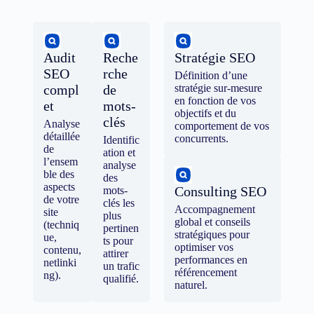
Audit
Reche
Stratégie SEO
SEO
rche
Définition d’une
compl
de
stratégie sur-mesure
en fonction de vos
et
mots-
objectifs et du
clés
Analyse
comportement de vos
détaillée
concurrents.
Identific
de
ation et
l’ensem
analyse
ble des
des
aspects
Consulting SEO
mots-
de votre
clés les
Accompagnement
site
plus
global et conseils
(techniq
pertinen
stratégiques pour
ue,
ts pour
optimiser vos
contenu,
attirer
performances en
netlinki
un trafic
référencement
ng).
qualifié.
naturel.