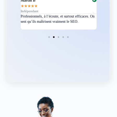
Martin B
Corentin A
★
★
★
★
★
★
★
★
★
★
Indépendant
Directeur
bles en
Professionnels, à l’écoute, et surtout efficaces. On
Nous avions
ement
sent qu’ils maîtrisent vraiment le SEO.
Grâce à eux