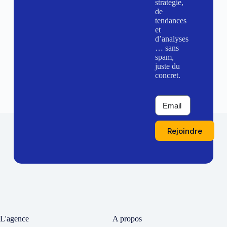
stratégie,
de
tendances
et
d’analyses
… sans
spam,
juste du
concret.
Rejoindre
L'agence
A propos