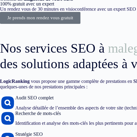
100% gratuit avec un expert
Un rendez vous de 30 minutes en visioconférence avec un expert SEO dé
Je prends mon rendez vous gratuit
Nos services SEO à
male
des solutions adaptées à 
LogicRanking
vous propose une gamme complète de prestations en
S
quelques-unes de nos prestations principales :
Audit SEO complet
Analyse détaillée de l’ensemble des aspects de votre site (techn
Recherche de mots-clés
Identification et analyse des mots-clés les plus pertinents pour att
Stratégie SEO