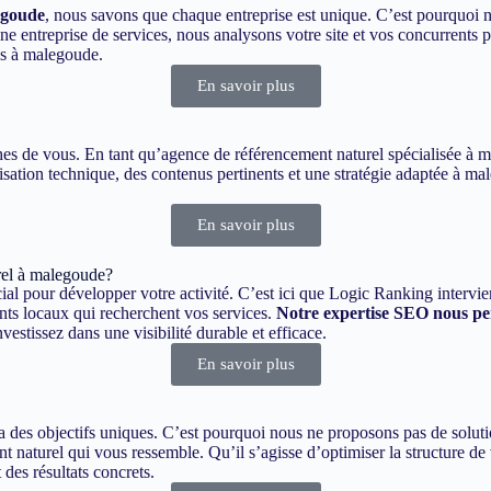
egoude
, nous savons que chaque entreprise est unique. C’est pourquoi n
ntreprise de services, nous analysons votre site et vos concurrents po
es à malegoude.
En savoir plus
roches de vous. En tant qu’agence de référencement naturel spécialisée à
isation technique, des contenus pertinents et une stratégie adaptée à ma
En savoir plus
rel à malegoude?
ial pour développer votre activité. C’est ici que Logic Ranking intervie
ents locaux qui recherchent vos services.
Notre expertise SEO nous per
stissez dans une visibilité durable et efficace.
En savoir plus
es objectifs uniques. C’est pourquoi nous ne proposons pas de solutio
t naturel qui vous ressemble. Qu’il s’agisse d’optimiser la structure de 
des résultats concrets.