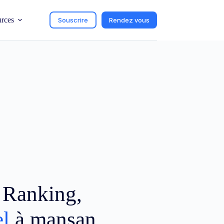
urces
Souscrire
Rendez vous
c Ranking,
el
à mansan