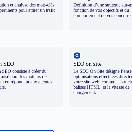
cation et analyse des mots-clés
Définition d’une stratégie sur-
pertinents pour attirer un trafic
fonction de vos objectifs et du
comportement de vos concurren
on SEO
SEO on site
n SEO consiste à créer du
Le SEO On-Site désigne l’ens
imisé pour les moteurs de
optimisations effectuées direct
out en répondant aux attentes
votre site web, comme la structu
urs.
balises HTML, et la vitesse de
chargement.