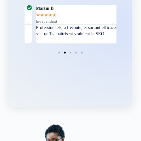
Martin B
Corentin A
★
★
★
★
★
★
★
★
★
★
Indépendant
Directeur
bles en
Professionnels, à l’écoute, et surtout efficaces. On
Nous avions
ement
sent qu’ils maîtrisent vraiment le SEO.
Grâce à eux