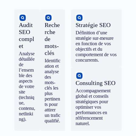
Audit
Reche
Stratégie SEO
SEO
rche
Définition d’une
compl
de
stratégie sur-mesure
en fonction de vos
et
mots-
objectifs et du
clés
Analyse
comportement de vos
détaillée
concurrents.
Identific
de
ation et
l’ensem
analyse
ble des
des
aspects
Consulting SEO
mots-
de votre
clés les
Accompagnement
site
plus
global et conseils
(techniq
pertinen
stratégiques pour
ue,
ts pour
optimiser vos
contenu,
attirer
performances en
netlinki
un trafic
référencement
ng).
qualifié.
naturel.