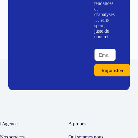
tendances
et
d’analyses
… sans
spam,
juste du
concret.
Rejoindre
L'agence
A propos
Nos services
Qui sommes nous