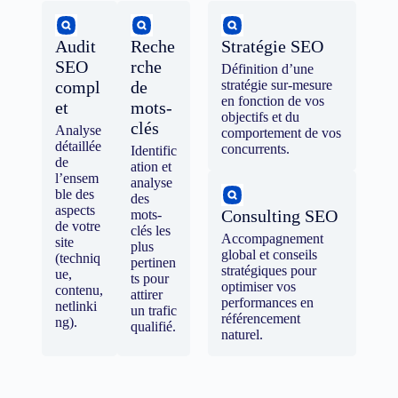
Audit
Reche
Stratégie SEO
SEO
rche
Définition d’une
compl
de
stratégie sur-mesure
en fonction de vos
et
mots-
objectifs et du
clés
Analyse
comportement de vos
détaillée
concurrents.
Identific
de
ation et
l’ensem
analyse
ble des
des
aspects
Consulting SEO
mots-
de votre
clés les
Accompagnement
site
plus
global et conseils
(techniq
pertinen
stratégiques pour
ue,
ts pour
optimiser vos
contenu,
attirer
performances en
netlinki
un trafic
référencement
ng).
qualifié.
naturel.